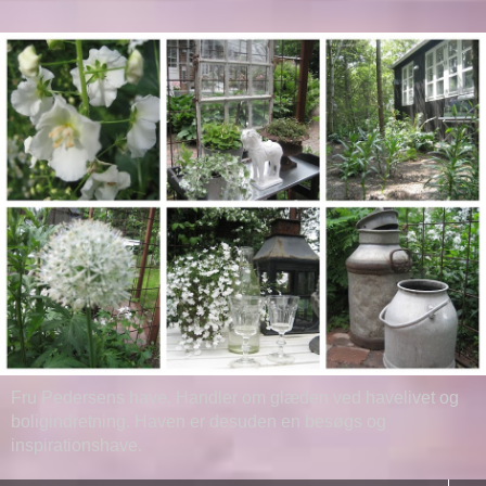
Fru Pedersens have. Handler om glæden ved havelivet og
boligindretning. Haven er desuden en besøgs og
inspirationshave.