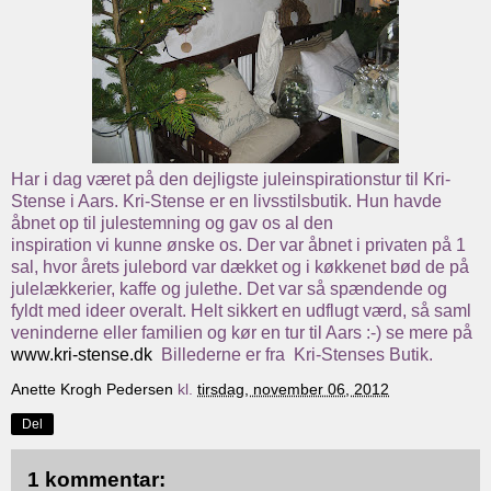
Har i dag været på den dejligste juleinspirationstur til Kri-
Stense i Aars. Kri-Stense er en livsstilsbutik. Hun havde
åbnet op til julestemning og gav os al den
inspiration vi kunne ønske os. Der var åbnet i privaten på 1
sal, hvor årets julebord var dækket og i køkkenet bød de på
julelækkerier, kaffe og julethe. Det var så spændende og
fyldt med ideer overalt. Helt sikkert en udflugt værd, så saml
veninderne eller familien og kør en tur til Aars :-) se mere på
www.kri-stense.dk
Billederne er fra Kri-Stenses Butik.
Anette Krogh Pedersen
kl.
tirsdag, november 06, 2012
Del
1 kommentar: